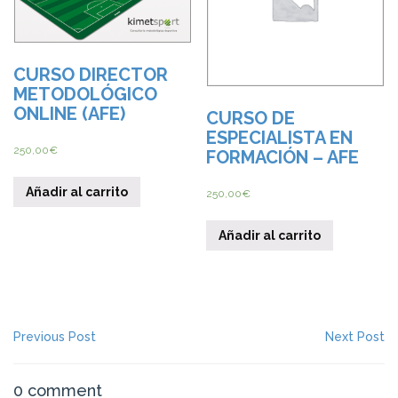
CURSO DIRECTOR
METODOLÓGICO
ONLINE (AFE)
CURSO DE
ESPECIALISTA EN
250,00
€
FORMACIÓN – AFE
Añadir al carrito
250,00
€
Añadir al carrito
NAVEGACIÓN
Previous Post
Previous
Next Post
N
post:
po
DE
ENTRADAS
0 comment