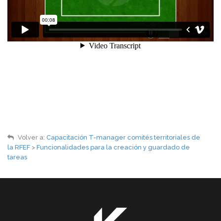
Volver a:
Capacitación T-manager comités territoriales de
la RFEF
>
Funcionalidades para la creación y guardado de
tareas