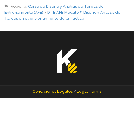
Volver a:
Curso de Diseño y Análisis de Tareas de
Entrenamiento (AFE)
>
DTE AFE Módulo 7: Diseño y Análisis de
Tareas en el entrenamiento de la Táctica
Condiciones Legales
/
Legal Terms