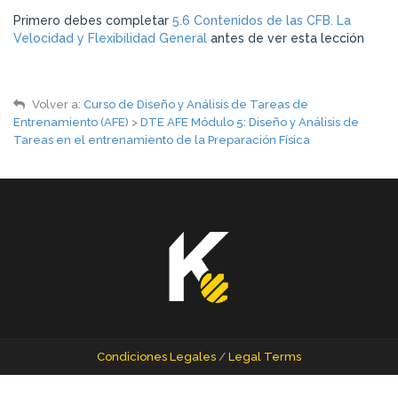
Primero debes completar
5.6 Contenidos de las CFB. La
Velocidad y Flexibilidad General
antes de ver esta lección
Volver a:
Curso de Diseño y Análisis de Tareas de
Entrenamiento (AFE)
>
DTE AFE Módulo 5: Diseño y Análisis de
Tareas en el entrenamiento de la Preparación Física
Condiciones Legales
/
Legal Terms