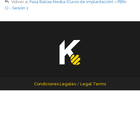
Volver a:
Pasa Baloia Neska (Curso de implantación)
>
PBN-
CI - Sesión 1
Condiciones Legales
/
Legal Terms