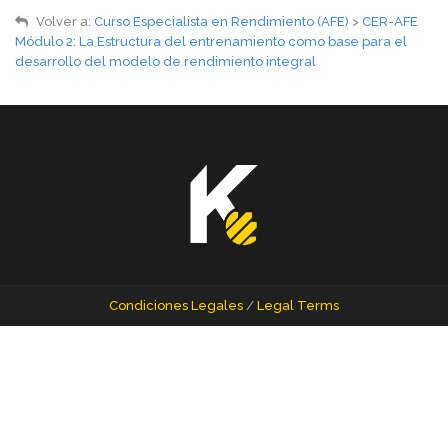
Volver a:
Curso Especialista en Rendimiento (AFE)
>
CER-AFE
Módulo 2: La Estructura del entrenamiento como base para el
desarrollo del modelo de rendimiento integral
Condiciones Legales
/
Legal Terms