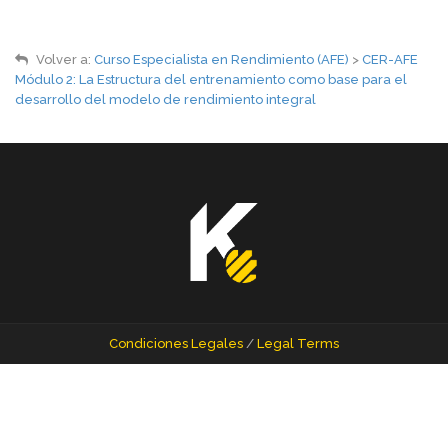
Volver a:
Curso Especialista en Rendimiento (AFE)
>
CER-AFE
Módulo 2: La Estructura del entrenamiento como base para el
desarrollo del modelo de rendimiento integral
Condiciones Legales
/
Legal Terms