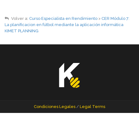
Volver a:
Curso Especialista en Rendimiento
>
CER Módulo 7:
La planificacion en fútbol mediante la aplicación informática
KIMET PLANNING
Condiciones Legales
/
Legal Terms