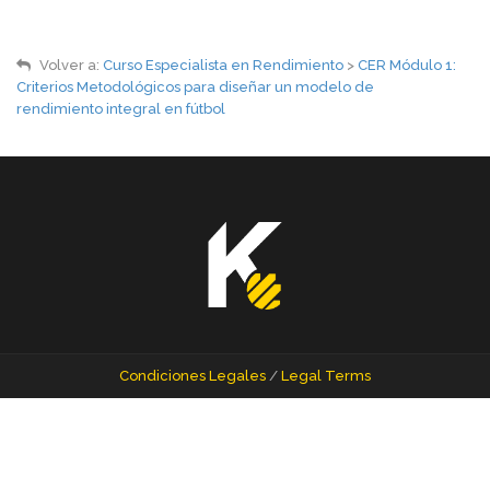
Volver a:
Curso Especialista en Rendimiento
>
CER Módulo 1:
Criterios Metodológicos para diseñar un modelo de
rendimiento integral en fútbol
Condiciones Legales
/
Legal Terms