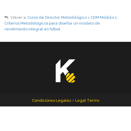
Volver a:
Curso de Director Metodológico
>
CDM Módulo 1:
Criterios Metodológicos para diseñar un modelo de
rendimiento integral en fútbol
Condiciones Legales
/
Legal Terms